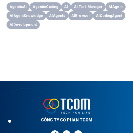
AgenticAI
AgenticCoding
AI
AI Task Manager
AIAgent
AIAgentKnowledge
AIAgents
AIBrowser
AICodingAgent
AIDevelopment
CÔNG TY CỔ PHẦN TCOM