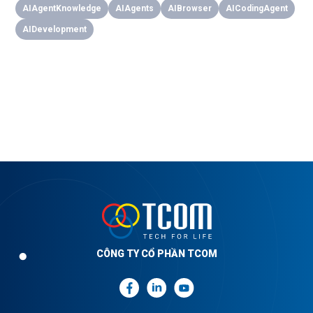
AIAgentKnowledge
AIAgents
AIBrowser
AICodingAgent
AIDevelopment
CÔNG TY CỔ PHẦN TCOM