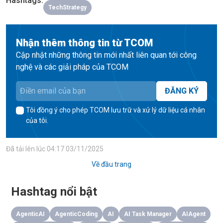
Hashtags
:
TechStrategy
Nhận thêm thông tin từ TCOM
Cập nhật những thông tin mới nhất liên quan tới công
nghệ và các giải pháp của TCOM
ĐĂNG KÝ
Tôi đồng ý cho phép TCOM lưu trữ và xử lý dữ liệu cá nhân
của tôi.
Đã tải lên lúc
04:17 03/11/2025
Về đầu trang
Hashtag nổi bật
AgenticAI
AgenticCoding
AI
AI Task Manager
AIAgent