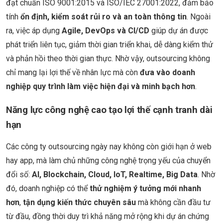
đạt chuẩn ISO 9001:2015 và ISO/IEC 27001:2022, đảm bảo
tính
ổn định, kiểm soát rủi ro và an toàn thông tin
. Ngoài
ra, việc áp dụng
Agile, DevOps và CI/CD
giúp dự án được
phát triển liên tục, giảm thời gian triển khai, dễ dàng kiểm thử
và phản hồi theo thời gian thực. Nhờ vậy, outsourcing không
chỉ mang lại lợi thế về nhân lực mà còn
đưa vào doanh
nghiệp quy trình làm việc hiện đại và minh bạch hơn
.
Năng lực công nghệ cao tạo lợi thế cạnh tranh dài
hạn
Các công ty outsourcing ngày nay không còn giới hạn ở web
hay app, mà làm chủ những công nghệ trọng yếu của chuyển
đổi số:
AI, Blockchain, Cloud, IoT, Realtime, Big Data
. Nhờ
đó, doanh nghiệp có thể
thử nghiệm ý tưởng mới nhanh
hơn
,
tận dụng kiến thức chuyên sâu
mà không cần đầu tư
từ đầu, đồng thời duy trì khả năng mở rộng khi dự án chứng