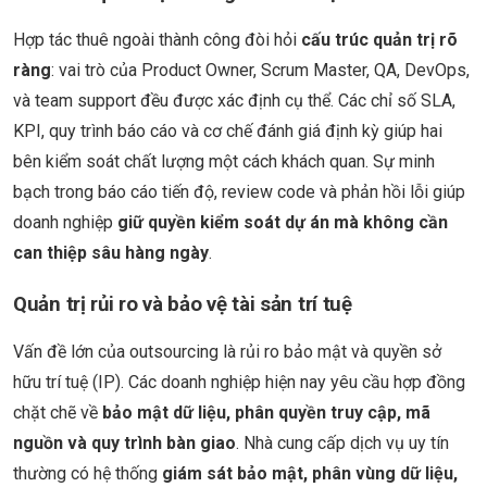
Hợp tác thuê ngoài thành công đòi hỏi
cấu trúc quản trị rõ
ràng
: vai trò của Product Owner, Scrum Master, QA, DevOps,
và team support đều được xác định cụ thể. Các chỉ số SLA,
KPI, quy trình báo cáo và cơ chế đánh giá định kỳ giúp hai
bên kiểm soát chất lượng một cách khách quan. Sự minh
bạch trong báo cáo tiến độ, review code và phản hồi lỗi giúp
doanh nghiệp
giữ quyền kiểm soát dự án mà không cần
can thiệp sâu hàng ngày
.
Quản trị rủi ro và bảo vệ tài sản trí tuệ
Vấn đề lớn của outsourcing là rủi ro bảo mật và quyền sở
hữu trí tuệ (IP). Các doanh nghiệp hiện nay yêu cầu hợp đồng
chặt chẽ về
bảo mật dữ liệu, phân quyền truy cập, mã
nguồn và quy trình bàn giao
. Nhà cung cấp dịch vụ uy tín
thường có hệ thống
giám sát bảo mật, phân vùng dữ liệu,