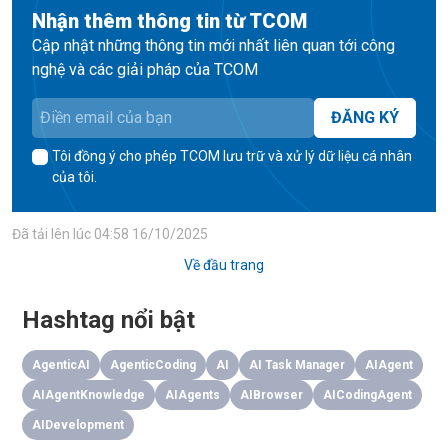
Nhận thêm thông tin từ TCOM
Cập nhật những thông tin mới nhất liên quan tới công
nghệ và các giải pháp của TCOM
ĐĂNG KÝ
Tôi đồng ý cho phép TCOM lưu trữ và xử lý dữ liệu cá nhân
của tôi.
Đã tải lên lúc
04:58 16/10/2025
Về đầu trang
Hashtag nổi bật
AgenticAI
AgenticCoding
AI
AI Task Manager
AIAgent
AIAgentKnowledge
AIAgents
AIBrowser
AICodingAgent
AIDevelopment