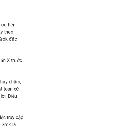
 ưu tiên
ày theo
 Grok đặc
oản X trước
 chạy chậm,
ật toán xử
lời. Điều
iệc truy cập
 Grok là