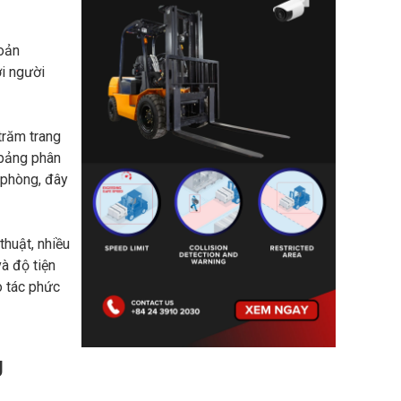
hoản
ới người
 trăm trang
 bảng phân
 phòng, đây
thuật, nhiều
à độ tiện
o tác phức
g