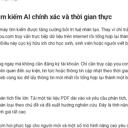
ìm kiếm AI chính xác và thời gian thực
y tìm kiếm được tăng cường bởi trí tuệ nhân tạo. Thay vì chỉ trả
com truy vấn trực tiếp dữ liệu trên internet rồi tổng hợp lại thàn
g. Điều này cực kỳ hữu ích cho học sinh, sinh viên hoặc người viết
g ngay mà không cần đăng ký tài khoản. Chỉ cần truy cập you.co
iên quan đến sự kiện, tin tức hoặc thông tin cập nhật theo thời gia
eb cùng lúc để lấy thông tin mới nhất rồi tổng hợp lại thành một 
 tích file lớn. Tải một tài liệu PDF dài vào và yêu cầu phân tích, 
hân loại theo chủ đề và đề xuất hướng nghiên cứu. Đây là tính nă
h giá rất cao.
om hơi phức tạp cho người mới và một số mô hình nâng cao yêu c