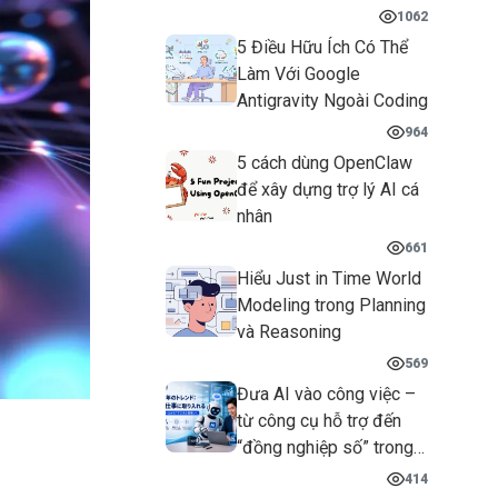
1062
5 Điều Hữu Ích Có Thể
Làm Với Google
Antigravity Ngoài Coding
964
5 cách dùng OpenClaw
để xây dựng trợ lý AI cá
nhân
661
Hiểu Just in Time World
Modeling trong Planning
và Reasoning
569
Đưa AI vào công việc –
từ công cụ hỗ trợ đến
“đồng nghiệp số” trong
doanh nghiệp
414