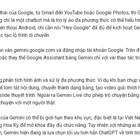
thái của Google, từ Gmail đến YouTube hoặc Google Photos, thì G
 chỉ là một chatbot mà là trợ lý ảo đa phương thức có thể hiểu hì
n điện thoại Android, chỉ cần nói "Hey Google" đã đủ để kích hoạt G
c tạo lộ trình di chuyển.
n vào gemini.google.com và đăng nhập tài khoản Google. Trên đi
ặc thay thế Google Assistant bằng Gemini chỉ với vài thao tác t
phân tích hình ảnh và xử lý đa phương thức. Ví dụ khi bạn chụp 
thể tóm tắt nội dung, chuyển thành dạng bảng, tạo video giải thíc
slide thuyết trình. Ngoài ra Gemini Live cho phép trò chuyện bằng
chuyện với một người thật.
ủa Gemini có thể bị giới hạn theo khu vực, đặc biệt là tại Việt 
g Hoa Kỳ để mở khóa đầy đủ chức năng. Tuy nhiên với những ai d
 Gemini hiện đang là lựa chọn tối ưu hơn hẳn ChatGPT về tính tíc