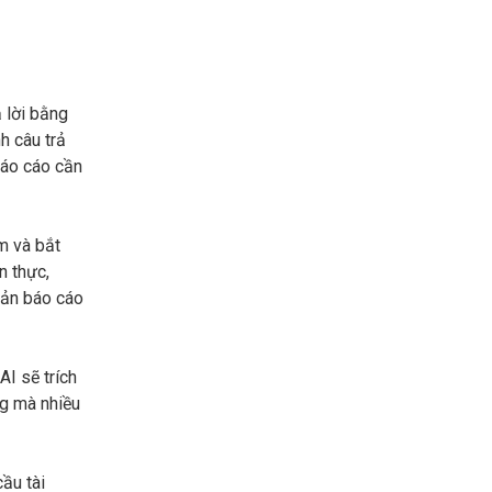
 lời bằng
h câu trả
 báo cáo cần
m và bắt
n thực,
bản báo cáo
AI sẽ trích
ng mà nhiều
ầu tài