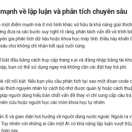
I mạnh về lập luận và phân tích chuyên sâu
ó một điểm mạnh mà ít mô hình khác sở hữu là khả năng giải thích
ng đưa ra các bước suy nghĩ rõ ràng, phân tách vấn đề và trình b
ên gia phân tích dữ liệu hoặc khoa học máy tính. Điều này khiến
i sâu chứ không chỉ nhận kết quả cuối cùng.
 bắt đầu bằng cách truy cập trang x.ai và đăng nhập bằng tài kh
nhập, bạn có thể sử dụng ngay mà không cần cài đặt hay trả phí.
ok rất nổi bật. Nếu bạn yêu cầu phân tích tại sao một đoạn code
giải thích nguyên nhân từ cách bộ nhớ được quản lý hoặc cách thu
 giúp người dùng hiểu bản chất vấn đề thay vì chỉ cung cấp câu trả 
ghiên cứu hoặc người học các môn khoa học tự nhiên.
ản X và giao diện hơi hướng về người dùng nước ngoài. Ngoài ra v
 Tuy nhiên với những ai cần một AI có khả năng lập luận vượt trội,
 hiện nay.