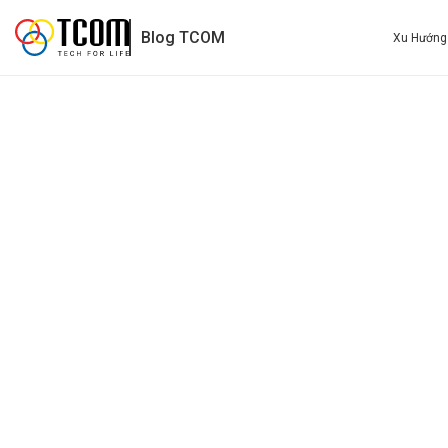
Top 7 Nền Tảng AI Miễn Phí Tốt Nhất 2025 Có Thể Thay Thế
Blog TCOM
Xu Hướng