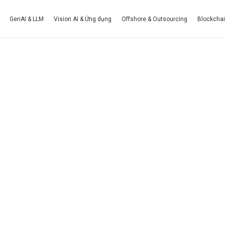
 ChatGPT
GenAI & LLM
Vision AI & Ứng dụng
Offshore & Outsourcing
Blockcha