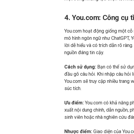
4. You.com: Công cụ t
You.com hoạt động giống một cỗ má
mô hình ngôn ngữ như ChatGPT, You.
lời dễ hiểu và có trích dẫn rõ ràn
nguồn đáng tin cậy.
Cách sử dụng:
Bạn có thể sử dụn
đầu gõ câu hỏi. Khi nhập câu hỏi l
You.com sẽ truy cập nhiều trang w
súc tích.
Ưu điểm:
You.com có khả năng phân
xuất nội dung chính, dẫn nguồn, p
sinh viên hoặc nhà nghiên cứu đán
Nhược điểm:
Giao diện
của You.c