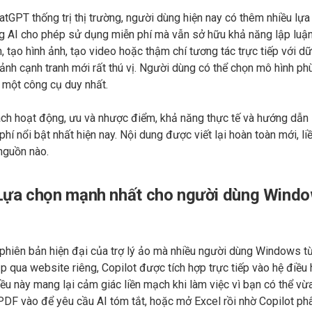
atGPT thống trị thị trường, người dùng hiện nay có thêm nhiều lự
g AI cho phép sử dụng miễn phí mà vẫn sở hữu khả năng lập luận
h, tạo hình ảnh, tạo video hoặc thậm chí tương tác trực tiếp với dữ 
cảnh cạnh tranh mới rất thú vị. Người dùng có thể chọn mô hình ph
o một công cụ duy nhất.
 cách hoạt động, ưu và nhược điểm, khả năng thực tế và hướng dẫ
í nổi bật nhất hiện nay. Nội dung được viết lại hoàn toàn mới, li
 nguồn nào.
: Lựa chọn mạnh nhất cho người dùng Wind
phiên bản hiện đại của trợ lý ảo mà nhiều người dùng Windows 
p qua website riêng, Copilot được tích hợp trực tiếp vào hệ điều
u này mang lại cảm giác liền mạch khi làm việc vì bạn có thể vừ
PDF vào để yêu cầu AI tóm tắt, hoặc mở Excel rồi nhờ Copilot ph