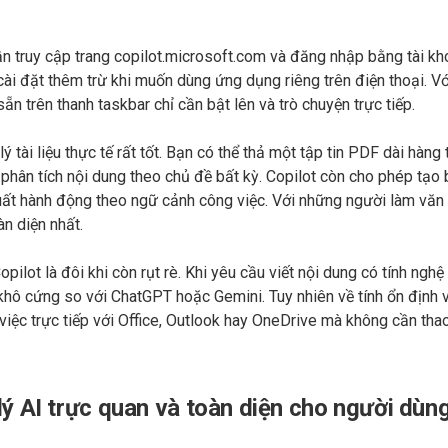
n truy cập trang copilot.microsoft.com và đăng nhập bằng tài k
ài đặt thêm trừ khi muốn dùng ứng dụng riêng trên điện thoại. V
n trên thanh taskbar chỉ cần bật lên và trò chuyện trực tiếp.
 tài liệu thực tế rất tốt. Bạn có thể thả một tập tin PDF dài hàng
 phân tích nội dung theo chủ đề bất kỳ. Copilot còn cho phép tạo
xuất hành động theo ngữ cảnh công việc. Với những người làm văn
àn diện nhất.
pilot là đôi khi còn rụt rè. Khi yêu cầu viết nội dung có tính nghệ 
khô cứng so với ChatGPT hoặc Gemini. Tuy nhiên về tính ổn định v
àm việc trực tiếp với Office, Outlook hay OneDrive mà không cần tha
lý AI trực quan và toàn diện cho người dùn