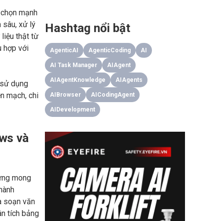
a chọn mạnh
 sâu, xử lý
Hashtag nổi bật
liệu thật từ
ù hợp với
AgenticAI
AgenticCoding
AI
AI Task Manager
AIAgent
AIAgentKnowledge
AIAgents
n sử dụng
ền mạch, chi
AIBrowser
AICodingAgent
AIDevelopment
ows và
từng mong
 hành
a soạn văn
ân tích bảng