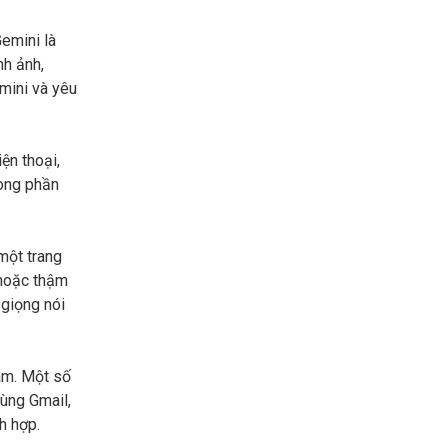
emini là
nh ảnh,
emini và yêu
ện thoại,
rong phần
một trang
h hoặc thậm
 giọng nói
Nam. Một số
ùng Gmail,
h hợp.