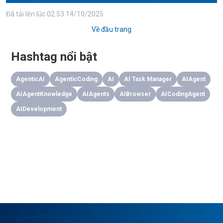
Đã tải lên lúc
02:53 14/10/2025
Về đầu trang
Hashtag nổi bật
AgenticAI
AgenticCoding
AI
AI Task Manager
AIAgent
AIAgentKnowledge
AIAgents
AIBrowser
AICodingAgent
AIDevelopment