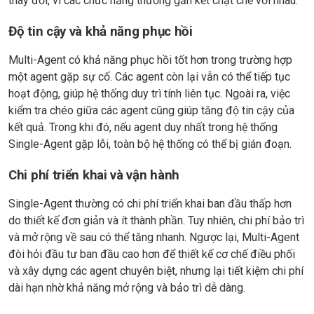
thay đổi, vì các chức năng thường gắn kết chặt chẽ với nhau.
Độ tin cậy và khả năng phục hồi
Multi-Agent có khả năng phục hồi tốt hơn trong trường hợp
một agent gặp sự cố. Các agent còn lại vẫn có thể tiếp tục
hoạt động, giúp hệ thống duy trì tính liên tục. Ngoài ra, việc
kiểm tra chéo giữa các agent cũng giúp tăng độ tin cậy của
kết quả. Trong khi đó, nếu agent duy nhất trong hệ thống
Single-Agent gặp lỗi, toàn bộ hệ thống có thể bị gián đoạn.
Chi phí triển khai và vận hành
Single-Agent thường có chi phí triển khai ban đầu thấp hơn
do thiết kế đơn giản và ít thành phần. Tuy nhiên, chi phí bảo trì
và mở rộng về sau có thể tăng nhanh. Ngược lại, Multi-Agent
đòi hỏi đầu tư ban đầu cao hơn để thiết kế cơ chế điều phối
và xây dựng các agent chuyên biệt, nhưng lại tiết kiệm chi phí
dài hạn nhờ khả năng mở rộng và bảo trì dễ dàng.