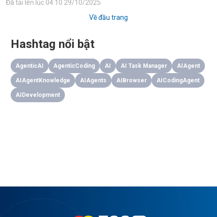
Đã tải lên lúc
04:10 29/10/2025
Về đầu trang
Hashtag nổi bật
AgenticAI
AgenticCoding
AI
AI Task Manager
AIAgent
AIAgentKnowledge
AIAgents
AIBrowser
AICodingAgent
AIDevelopment