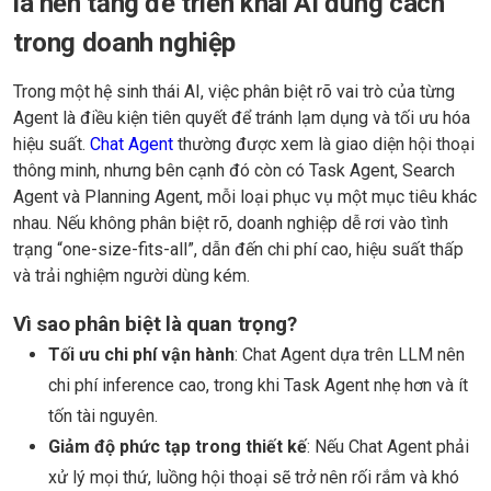
là nền tảng để triển khai AI đúng cách
trong doanh nghiệp
Trong một hệ sinh thái AI, việc phân biệt rõ vai trò của từng
Agent là điều kiện tiên quyết để tránh lạm dụng và tối ưu hóa
hiệu suất.
Chat Agent
thường được xem là giao diện hội thoại
thông minh, nhưng bên cạnh đó còn có Task Agent, Search
Agent và Planning Agent, mỗi loại phục vụ một mục tiêu khác
nhau. Nếu không phân biệt rõ, doanh nghiệp dễ rơi vào tình
trạng “one-size-fits-all”, dẫn đến chi phí cao, hiệu suất thấp
và trải nghiệm người dùng kém.
Vì sao phân biệt là quan trọng?
Tối ưu chi phí vận hành
: Chat Agent dựa trên LLM nên
chi phí inference cao, trong khi Task Agent nhẹ hơn và ít
tốn tài nguyên.
Giảm độ phức tạp trong thiết kế
: Nếu Chat Agent phải
xử lý mọi thứ, luồng hội thoại sẽ trở nên rối rắm và khó