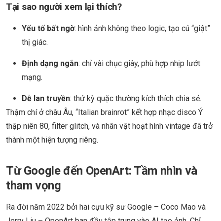
Tại sao người xem lại thích?
Yếu tố bất ngờ
: hình ảnh không theo logic, tạo cú “giật”
thị giác.
Định dạng ngắn
: chỉ vài chục giây, phù hợp nhịp lướt
mạng.
Dễ lan truyền
: thứ kỳ quặc thường kích thích chia sẻ.
Thậm chí ở châu Âu, “Italian brainrot” kết hợp nhạc disco Ý
thập niên 80, filter glitch, và nhân vật hoạt hình vintage đã trở
thành một hiện tượng riêng.
Từ Google đến OpenArt: Tầm nhìn và
tham vọng
Ra đời năm 2022 bởi hai cựu kỹ sư Google – Coco Mao và
Jerry Liu – OpenArt ban đầu tập trung vào AI tạo ảnh. Chỉ