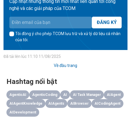
Cập nhật những thông tin mới nhất liên quan tới công
nghệ và các giải pháp của TCOM
ĐĂNG KÝ
Tôi đồng ý cho phép TCOM lưu trữ và xử lý dữ liệu cá nhân
của tôi.
Đã tải lên lúc
11:10 11/08/2025
Về đầu trang
Hashtag nổi bật
AgenticAI
AgenticCoding
AI
AI Task Manager
AIAgent
AIAgentKnowledge
AIAgents
AIBrowser
AICodingAgent
AIDevelopment