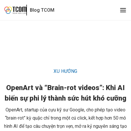
OpenArt và “Brain-rot videos”: Khi AI biến sự phi lý thành sức
Blog TCOM
XU HƯỚNG
OpenArt và “Brain-rot videos”: Khi AI
biến sự phi lý thành sức hút khó cưỡng
OpenArt, startup của cựu kỹ sư Google, cho phép tạo video
“brain-rot” kỳ quặc chỉ trong một cú click, kết hợp hơn 50 mô
hình AI để tạo câu chuyện trọn vẹn, mở ra kỷ nguyên sáng tạo