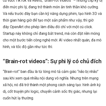
cú vuốt TikTok và Reels, “brain-rot videos” – những clip kỳ dị
đến mức phi lý, đang trở thành món ăn tinh thần khó cưỡng.
Và nếu trước đây bạn cần kỹ năng dựng phim, tạo hình 3D và
thời gian hàng giờ để tạo một sản phẩm như vậy, thì giờ
đây OpenArt cho phép làm điều đó chỉ với một cú click.
Startup này không chỉ đang bắt trend, mà còn đặt nền móng
cho một bước tiến công nghệ mới: AI video nhất quán, đa mô
hình, và tốc độ gần như tức thì.
“Brain-rot videos”: Sự phi lý có chủ đích
“Brain-rot” ban đầu là từ lóng mô tả cảm giác “não bị nhão”
sau khi xem quá nhiều nội dung vô nghĩa. Nhưng trên mạng
xã hội, nó đã trở thành một phong cách sáng tạo: hình ảnh kỳ
dị, cốt truyện phi logic, chuyển cảnh sốc thị giác, nhưng lại
cuốn hút lạ thường.