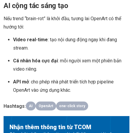
AI cộng tác sáng tạo
Nếu trend “brain-rot” là khởi đầu, tương lai OpenArt có thể
hướng tới:
Video real-time
: tạo nội dung động ngay khi đang
stream.
Cá nhân hóa cực đại
: mỗi người xem một phiên bản
video riêng.
API mở
: cho phép nhà phát triển tích hợp pipeline
OpenArt vào ứng dụng khác.
Hashtags
:
AI
OpenArt
one-click story
Nhận thêm thông tin từ TCOM