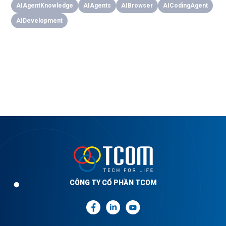
AIAgentKnowledge
AIAgents
AIBrowser
AICodingAgent
AIDevelopment
CÔNG TY CỔ PHẦN TCOM