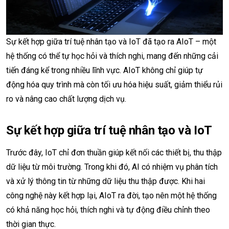
Sự kết hợp giữa trí tuệ nhân tạo và IoT đã tạo ra AIoT – một
hệ thống có thể tự học hỏi và thích nghi, mang đến những cải
tiến đáng kể trong nhiều lĩnh vực. AIoT không chỉ giúp tự
động hóa quy trình mà còn tối ưu hóa hiệu suất, giảm thiểu rủi
ro và nâng cao chất lượng dịch vụ.
Sự kết hợp giữa trí tuệ nhân tạo và IoT
Trước đây, IoT chỉ đơn thuần giúp kết nối các thiết bị, thu thập
dữ liệu từ môi trường. Trong khi đó, AI có nhiệm vụ phân tích
và xử lý thông tin từ những dữ liệu thu thập được. Khi hai
công nghệ này kết hợp lại, AIoT ra đời, tạo nên một hệ thống
có khả năng học hỏi, thích nghi và tự động điều chỉnh theo
thời gian thực.