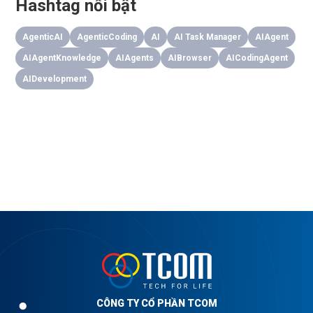
Hashtag nổi bật
AgenticAI
AgenticCoding
AI
AI Task Manager
AIAgent
AIAgentKnowledge
AIAgents
AIBrowser
AICodingAgent
AIDevelopment
CÔNG TY CỔ PHẦN TCOM